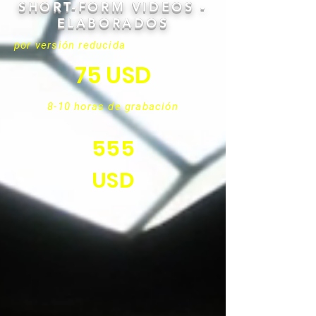
SHORT-FORM VIDEOS -
ELABORADOS
por versión reducida
75 USD
8-10 horas de grabación
555
USD