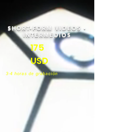
SHORT-FORM VIDEOS -
INTERMEDIOS
175
USD
3-4 horas de grabación