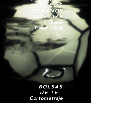
DE LOS
HERMANOS
YAARYAAR
-
Teaser
Trailer
Oficial
BOLSAS
DE TÉ -
Cortometraje