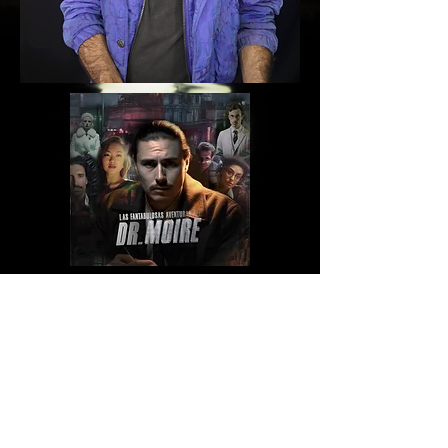
C A M I L O C O B
A
PRODUCTOR / SHOWRUNNER